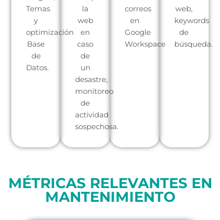
Temas
la
correos
web,
y
web
en
keywords
optimización
en
Google
de
Base
caso
Workspace
búsqueda.
de
de
Datos.
un
desastre,
monitoreo
de
actividad
sospechosa.
MÉTRICAS RELEVANTES EN
MANTENIMIENTO