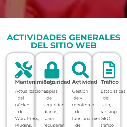
ACTIVIDADES GENERALES
DEL SITIO WEB
Mantenimiento
Seguridad
Actividad
Tráfico
Actualizaciones
Copias
Gestión
Estadísticas
del
de
de y
del
núcleo
seguridad
monitoreo
sitio,
de
diarias,
de
ranking
WordPress,
para
funcionamiento
SEO,
Plugins,
recuperar
de
tráfico