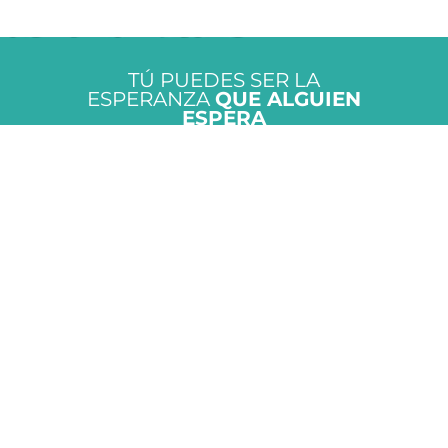
TÚ PUEDES SER LA
ESPERANZA
QUE ALGUIEN
ESPERA
DONAR
Somos una organización que nace en 2015 del
encuentro de la solidaridad y la acción, y que cree
profundamente en el poder de la educación, la
generosidad y la voluntad colectiva para